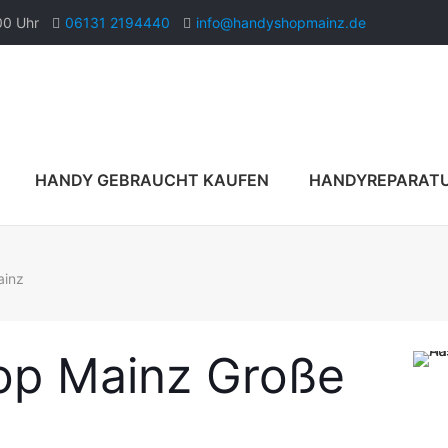
00 Uhr
06131 2194440
info@handyshopmainz.de
HANDY GEBRAUCHT KAUFEN
HANDYREPARAT
ainz
op Mainz Große