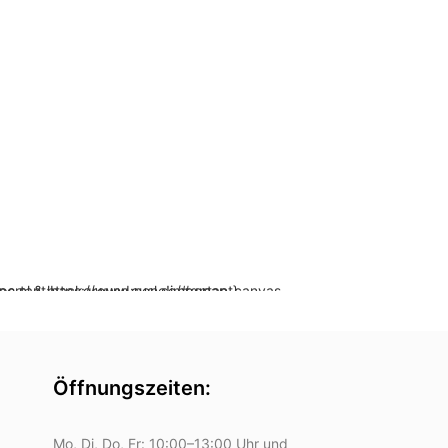
sl.se/#gmap_canvas img{max-width:none!important;background:none!important}
Öffnungszeiten:
Mo, Di, Do, Fr: 10:00–13:00 Uhr und