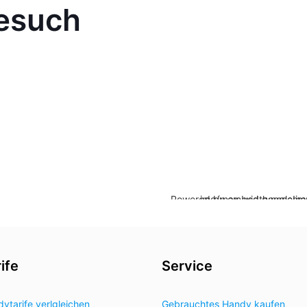
esuch
Powered by embed googlemaps nl & https://www.cu
ife
Service
ytarife verlgleichen
Gebrauchtes Handy kaufen