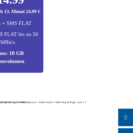
ab 13. Monat 24,99 €
n + SMS FLAT
B FLAT bis zu 50
MBit/s
us: 10 GB
envolumen